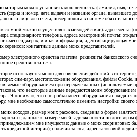
по которым можно установить мою личность:
фамилия, имя, отчес
ть (серия и номер, дата выдачи и название органа, выдавшего
ального лицевого счета, номер полиса в системе обязательного 
ым со мной можно осуществлять взаимодействие):
адрес места фа
мера стационарного телефона, адреса электронной почты; откры
рнет-мессенджерах; и иная информация, идентифицирующая мои
 сервисов; контактные данные моих представителей.
мер электронного средства платежа, реквизиты банковского сч
ронное средство платежа.
торое используется мною для совершения действий в интернете,
торах сим-карт, местоположение оборудования, файлы Cookie, 
авляемые оборудованием при передаче данных (используемые прот
 таковы, что некоторые данные передаются моим оборудованием 
тора. Я понимаю, что настройки моего оборудования находятся п
у, мне необходимо самостоятельно изменить настройки своего 
 моих доходов, размер моих расходов, сведения о форме занятос
зарплаты; данные о размере моей задолженности по договорам 
о принадлежащем мне имуществе; данные о моих скоринговых ба
асть кредитной истории); наличии залога, адрес залоговой нед