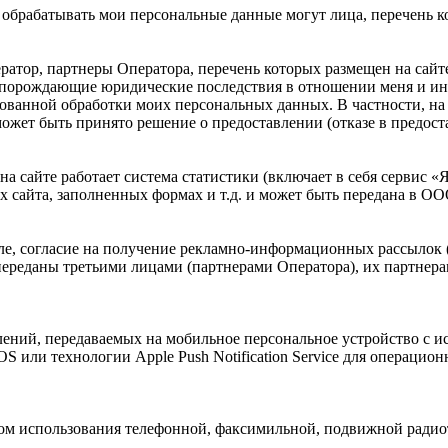
а обрабатывать мои персональные данные могут лица, перечень к
атор, партнеры Оператора, перечень которых размещен на сайт
, порождающие юридические последствия в отношении меня и ин
рованной обработки моих персональных данных. В частности, н
жет быть принято решение о предоставлении (отказе в предост
й на сайте работает система статистики (включает в себя сервис
 сайта, заполненных формах и т.д. и может быть передана в О
исле, согласие на получение рекламно-информационных рассылок 
переданы третьими лицами (партнерами Оператора), их партнер
лений, передаваемых на мобильное персональное устройство с и
S или технологии Apple Push Notification Service для операцион
ством использования телефонной, факсимильной, подвижной радио