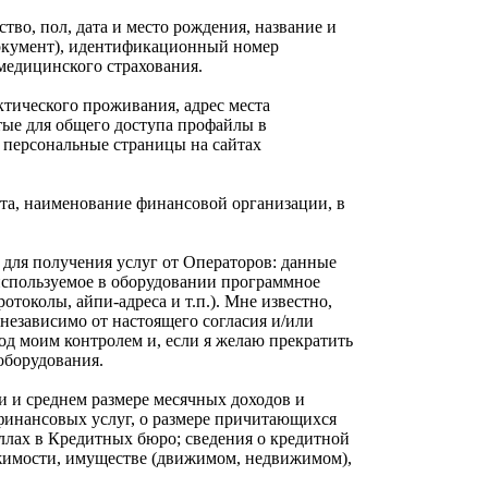
тво, пол, дата и место рождения, название и
 документ), идентификационный номер
медицинского страхования.
ктического проживания, адрес места
тые для общего доступа профайлы в
 персональные страницы на сайтах
ета, наименование финансовой организации, в
 для получения услуг от Операторов:
данные
используемое в оборудовании программное
околы, айпи-адреса и т.п.). Мне известно,
независимо от настоящего согласия и/или
од моим контролем и, если я желаю прекратить
оборудования.
ти и среднем размере месячных доходов и
финансовых услуг, о размере причитающихся
ллах в Кредитных бюро; сведения о кредитной
вижимости, имуществе (движимом, недвижимом),