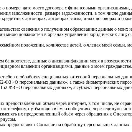
 о номере, дате моего договора с финансовыми организациями,
ния задолженности, размере задолженности, в том числе данны
кредитных договорах, договорах займа, иных договорах и о мое
тельстве:
сведения о полученном образовании; данные о моих ис
нии мною должностей в органах управления юридических лиц; о 
семейном положении, количестве детей, о членах моей семьи, 
м банкротстве, данные о дисквалификации меня в возможности
фициарном владении организациями, данные о моем гражданстве
т сбор и обработку специальных категорий персональных данны
152-ФЗ «О персональных данных», а также биометрических перс
N 152-ФЗ «О персональных данных», а субъект персональных данн
их предоставленный объём через интернет, в том числе, не огра
 по телефону, путём кодов в смс-сообщениях, через единую си
изменять их предоставленный объём через обращения к Оператор
ариусом.
ных предоставляет Согласие на обработку персональных данных.