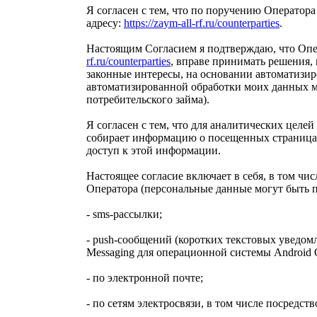
Я согласен с тем, что по поручению Оператор
адресу:
https://zaym-all-rf.ru/counterparties
.
Настоящим Согласием я подтверждаю, что Опер
rf.ru/counterparties
, вправе принимать решения
законные интересы, на основании автоматизи
автоматизированной обработки моих данных мо
потребительского займа).
Я согласен с тем, что для аналитических целе
собирает информацию о посещенных страницах
доступ к этой информации.
Настоящее согласие включает в себя, в том ч
Оператора (персональные данные могут быть 
- sms-рассылки;
- push-сообщений (коротких текстовых уведом
Messaging для операционной системы Android O
- по электронной почте;
- по сетям электросвязи, в том числе посред