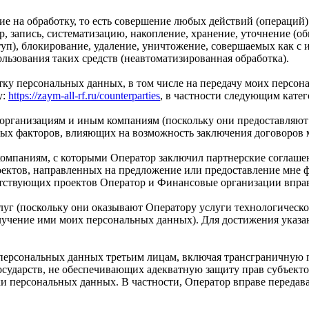
е на обработку, то есть совершение любых действий (операций)
 запись, систематизацию, накопление, хранение, уточнение (об
туп), блокирование, удаление, уничтожение, совершаемых как с
ользования таких средств (неавтоматизированная обработка).
тку персональных данных, в том числе на передачу моих персо
у:
https://zaym-all-rf.ru/counterparties
, в частности следующим кате
 организациям и иным компаниям (поскольку они предоставля
ых факторов, влияющих на возможность заключения договоров 
компаниям, с которыми Оператор заключил партнерские соглаше
оектов, направленных на предложение или предоставление мне 
ветствующих проектов Оператор и Финансовые организации вправ
луг (поскольку они оказывают Оператору услуги технологическ
лучение ими моих персональных данных). Для достижения указа
 персональных данных третьим лицам, включая трансграничную 
осударств, не обеспечивающих адекватную защиту прав субъекто
ки персональных данных. В частности, Оператор вправе переда