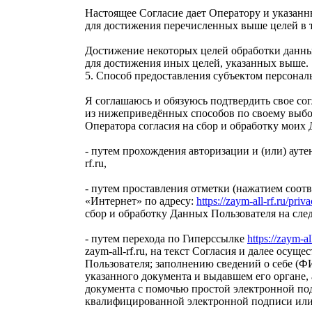
Настоящее Согласие дает Оператору и указан
для достижения перечисленных выше целей в те
Достижение некоторых целей обработки данны
для достижения иных целей, указанных выше.
5. Способ предоставления субъектом персонал
Я соглашаюсь и обязуюсь подтвердить свое со
из нижеприведённых способов по своему выбор
Оператора согласия на сбор и обработку моих
- путем прохождения авторизации и (или) аут
rf.ru,
- путем проставления отметки (нажатием соо
«Интернет» по адресу:
https://zaym-all-rf.ru/priv
сбор и обработку Данных Пользователя на сл
- путем перехода по Гиперссылке
https://zaym-al
zaym-all-rf.ru, на текст Согласия и далее осу
Пользователя; заполнению сведений о себе (ФИ
указанного документа и выдавшем его органе, 
документа с помочью простой электронной по
квалифицированной электронной подписи или и