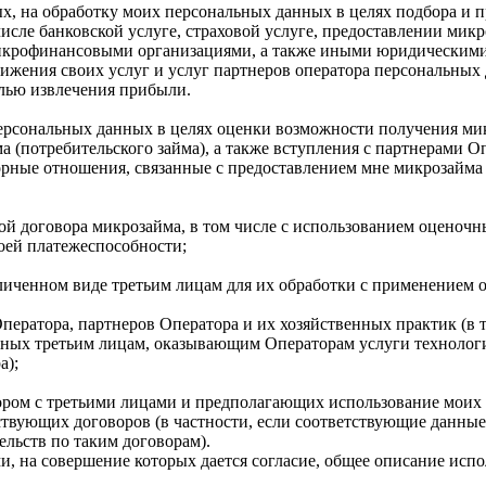
х, на обработку моих персональных данных в целях подбора и 
исле банковской услуге, страховой услуге, предоставлении мик
икрофинансовыми организациями, а также иными юридическими
ижения своих услуг и услуг партнеров оператора персональных 
елью извлечения прибыли.
ерсональных данных в целях оценки возможности получения мик
 (потребительского займа), а также вступления с партнерами Оп
орные отношения, связанные с предоставлением мне микрозайма 
ой договора микрозайма, в том числе с использованием оценочн
оей платежеспособности;
личенном виде третьим лицам для их обработки с применением 
ператора, партнеров Оператора и их хозяйственных практик (в т
нных третьим лицам, оказывающим Операторам услуги технолог
а);
ором с третьими лицами и предполагающих использование моих
ствующих договоров (в частности, если соответствующие данные
ельств по таким договорам).
, на совершение которых дается согласие, общее описание исп