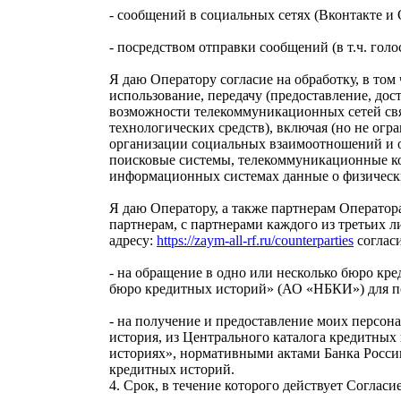
- сообщений в социальных сетях (Вконтакте и
- посредством отправки сообщений (в т.ч. го
Я даю Оператору согласие на обработку, в том 
использование, передачу (предоставление, до
возможности телекоммуникационных сетей свя
технологических средств), включая (но не огр
организации социальных взаимоотношений и о
поисковые системы, телекоммуникационные ком
информационных системах данные о физическ
Я даю Оператору, а также партнерам Оператор
партнерам, с партнерами каждого из третьих л
адресу:
https://zaym-all-rf.ru/counterparties
согласи
- на обращение в одно или несколько бюро кр
бюро кредитных историй» (АО «НБКИ») для по
- на получение и предоставление моих персон
история, из Центрального каталога кредитны
историях», нормативными актами Банка Росси
кредитных историй.
4. Срок, в течение которого действует Соглас