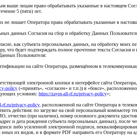
ным выше лицам право обрабатывать указанные в настоящем Сог
чение 5 (пяти) лет.
х не лишает Оператора права обрабатывать указанные в настоя
ьных данных Согласия на сбор и обработку Данных Пользовател
гласие, как субъекта персональных данных, на обработку моих 
у, что будет подтверждать полное прочтение текста Согласия и
 Данных Пользователя:
ентификации на сайте Оператора, размещённом в телекоммуникаци
тветствующей электронной кнопки в интерфейсе сайта Оператор
acy-policy
(«принять», «согласен» и т.п.)) в «боксе», расположенн
едующих условиях:
https://zaym-all-rf.ru/privacy-policy
»;
l-rf.ru/privacy-policy
, расположенной на сайте Оператора в телек
ществить действия: по загрузке на свой персональный компьютер т
О, отчество (при наличии), номер основного документа удостов
адрес и дата рождения субъекта персональных данных), после че
дписи либо усиленной электронной подписи, неквалифицирова
ных их видов, и в формате PDF направить его Оператору на ад