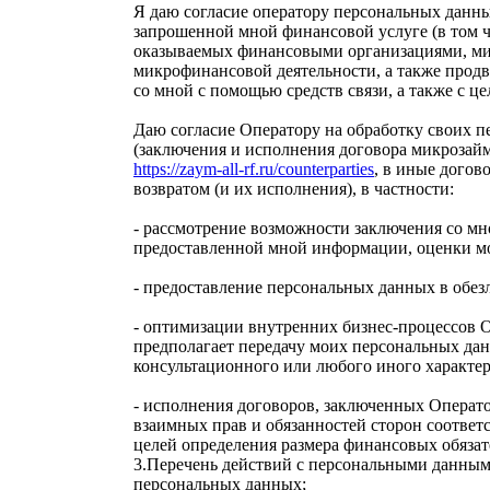
Я даю согласие оператору персональных данны
запрошенной мной финансовой услуге (в том ч
оказываемых финансовыми организациями, м
микрофинансовой деятельности, а также продв
со мной с помощью средств связи, а также с ц
Даю согласие Оператору на обработку своих п
(заключения и исполнения договора микрозайма
https://zaym-all-rf.ru/counterparties
, в иные догов
возвратом (и их исполнения), в частности:
- рассмотрение возможности заключения со мн
предоставленной мной информации, оценки м
- предоставление персональных данных в обез
- оптимизации внутренних бизнес-процессов О
предполагает передачу моих персональных да
консультационного или любого иного характер
- исполнения договоров, заключенных Операт
взаимных прав и обязанностей сторон соответ
целей определения размера финансовых обязат
3.Перечень действий с персональными данными
персональных данных;