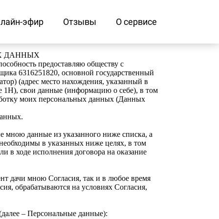
лайн-эфир
Отзывы
О сервисе
Х ДАННЫХ
способность предоставляю обществу с
ка 6316251820, основной государственный
атор) (адрес место нахождения, указанный в
е 1Н), свои данные (информацию о себе), в том
работку моих персональных данных (Данных
данных.
 мною данные из указанного ниже списка, а
необходимы в указанных ниже целях, в том
и в ходе исполнения договора на оказание
т дачи мною Согласия, так и в любое время
сия, обрабатываются на условиях Согласия,
далее – Персональные данные):