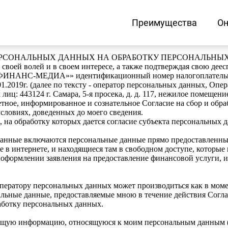
Преимущества
Он
ЕРСОНАЛЬНЫХ ДАННЫХ НА ОБРАБОТКУ ПЕРСОНАЛЬНЫ
 своей волей и в своем интересе, а также подтверждая свою дее
ФИНАНС-МЕДИА»» идентификационный номер налогоплательщи
.2019г. (далее по тексту - оператор персональных данных, Опер
иц: 443124 г. Самара, 5-я просека, д. д. 117, нежилое помещени
етное, информированное и сознательное Согласие на сбор и об
словиях, доведенных до моего сведения.
 на обработку которых дается согласие субъекта персональных 
анные включаются персональные данные прямо предоставленные
в интернете, и находящиеся там в свободном доступе, которые 
оформлении заявления на предоставление финансовой услуги, ил
ератору персональных данных может производиться как в момен
нальные данные, предоставляемые мною в течение действия Согла
работку персональных данных.
ующую информацию, относящуюся к моим персональным данным (