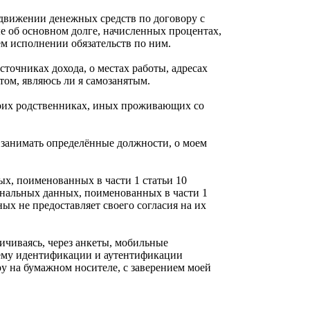
 движении денежных средств по договору с
е об основном долге, начисленных процентах,
м исполнении обязательств по ним.
точниках дохода, о местах работы, адресах
том, являюсь ли я самозанятым.
моих родственниках, иных проживающих со
 занимать определённые должности, о моем
.
х, поименованных в части 1 статьи 10
ональных данных, поименованных в части 1
ых не предоставляет своего согласия на их
ничиваясь, через анкеты, мобильные
стему идентификации и аутентификации
у на бумажном носителе, с заверением моей