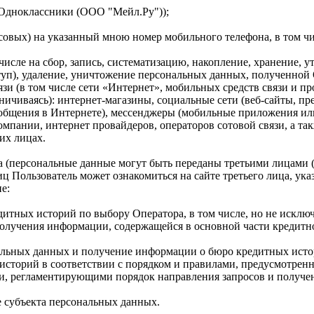
 Одноклассники (ООО "Мейл.Ру"));
лосовых) на указанный мною номер мобильного телефона, в том ч
числе на сбор, запись, систематизацию, накопление, хранение, у
ступ), удаление, уничтожение персональных данных, полученной
зи (в том числе сети «Интернет», мобильных средств связи и 
аничиваясь): интернет-магазины, социальные сети (веб-сайты, п
бщения в Интернете), мессенджеры (мобильные приложения или
пании, интернет провайдеров, операторов сотовой связи, а та
их лицах.
а (персональные данные могут быть переданы третьими лицами 
иц Пользователь может ознакомиться на сайте третьего лица, ук
е:
едитных историй по выбору Оператора, в том числе, но не иск
лучения информации, содержащейся в основной части кредитно
альных данных и получение информации о бюро кредитных истор
х историй в соответствии с порядком и правилами, предусмотр
и, регламентирующими порядок направления запросов и получе
ие субъекта персональных данных.