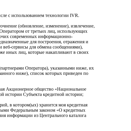
исле с использованием технологии IVR.
точнение (обновление, изменение), извлечение,
 Оператором от третьих лиц, использующих
прочих современных информационно-
редназначенные для построения, отражения и
 веб-сервисы для обмена сообщениями),
кже иных лиц, которые накапливают в своих
(партнерами Оператора), указанными ниже, их
азанного ниже), список которых приведен по
лючая Акционерное общество «Национальное
й истории Субъекта кредитной истории;
ий, в котором(ых) хранится моя кредитная
енными Федеральным законом «О кредитных
ния информации из Центрального каталога